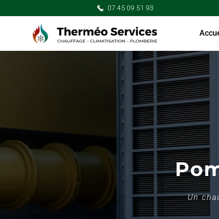
07 45 09 51 93
Accue
Pom
Un chau