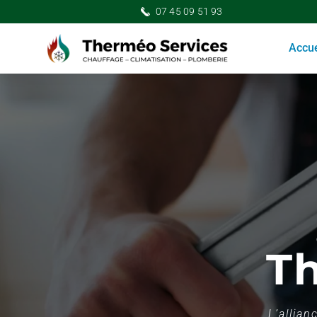
07 45 09 51 93
Accue
T
L’allian