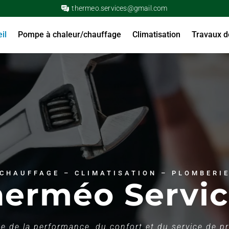
thermeo.services@gmail.com
il
Pompe à chaleur/chauffage
Climatisation
Travaux d
CHAUFFAGE – CLIMATISATION – PLOMBERI
herméo Servic
ce de la performance, du confort et du service de p