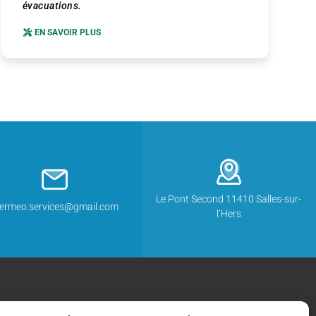
évacuations.
EN SAVOIR PLUS
Le Pont Second 11410 Salles-sur-
hermeo.services@gmail.com
l’Hers
RÉALISATION