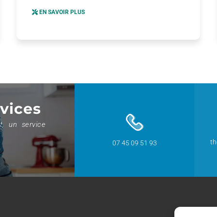
EN SAVOIR PLUS
vices
t, un service
t
07 45 09 51 93