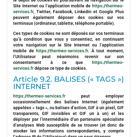
le dépôt de cookies en poursuivant sa navigation sur le
Site Internet ou l’application mobile de
https://thermeo-
services.fr
, Twitter, Facebook, Linkedin et Google Plus
peuvent également déposer des cookies sur vos
terminaux (ordinateur, tablette, téléphone portable).
Ces types de cookies ne sont déposés sur vos terminaux
qu’à condition que vous y consentiez, en continuant
votre navigation sur le Site Internet ou l’application
mobile de
https://thermeo-services.fr
. À tout moment,
l’Utilisateur peut néanmoins revenir sur son
consentement à ce que
https://thermeo-
services.fr
dépose ce type de cookies.
Article 9.2. BALISES (« TAGS »)
INTERNET
https://thermeo-services.fr
peut employer
occasionnellement des balises Internet (également
appelées « tags », ou balises d’action, GIF à un pixel, GIF
transparents, GIF invisibles et GIF un à un) et les
déployer par l’intermédiaire d’un partenaire spécialiste
d’analyses Web susceptible de se trouver (et donc de
stocker les informations correspondantes, y compris
l’adresse IP de l’Utilisateur) dans un pays étranger.