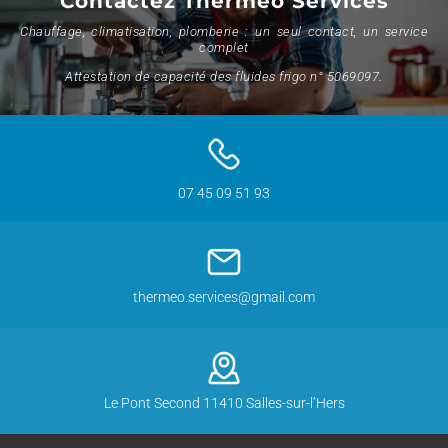
Contactez Therméo Services
Chauffage, climatisation, plomberie : un seul contact, un service
complet
Attestation de capacité des fluides frigo n° 5069097.
07 45 09 51 93
thermeo.services@gmail.com
Le Pont Second 11410 Salles-sur-l’Hers